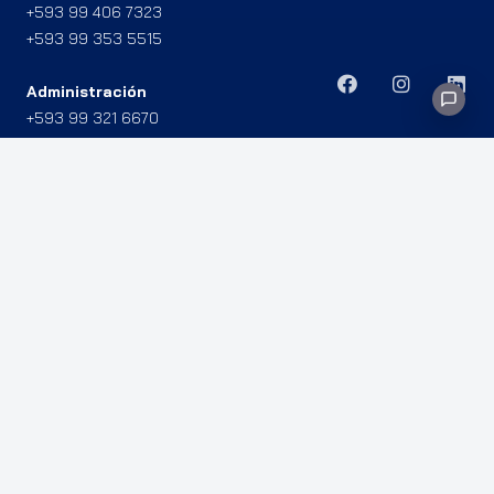
+593 99 406 7323
+593 99 353 5515
Administración
+593 99 321 6670
+593 98 974 5947
Miami: 8960 NW 8TH ST APT 514, 33172.
Gye: Av. Agustín Freire y R. B. Nazúr