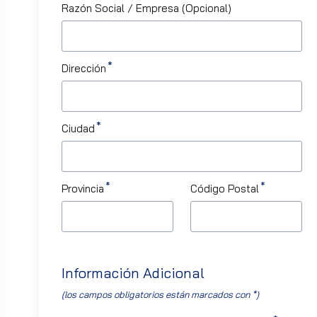
Bienvenido
Razón Social / Empresa (Opcional)
En Hosting y Dominios, damos un
paso adelante en nuestra evolución
Dirección
digital para ofrecerte una
experiencia mucho más rápida,
segura, intuitiva y completa. Nos
Ciudad
complace darte la bienvenida a
nuestro nuevo portal web, diseñado
desde cero para acompañarte en
Provincia
Código Postal
cada etapa de tu p...
Información Adicional
(los campos obligatorios están marcados con *)