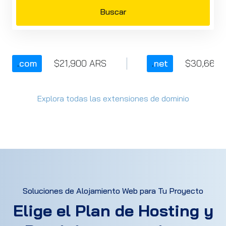
Buscar
.
com
$21,900 ARS
.
net
$30,660 
Explora todas las extensiones de dominio
Soluciones de Alojamiento Web para Tu Proyecto
Elige el Plan de Hosting y