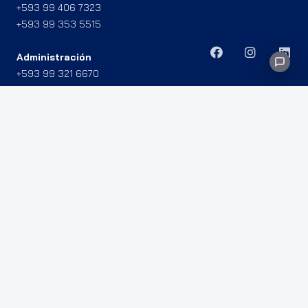
+593 99 406 7323
+593 99 353 5515
Administración
+593 99 321 6670
+593 98 974 5947
Miami: 8960 NW 8TH ST APT 514, 33172.
Gye: Av. Agustín Freire y R. B. Nazúr