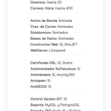
Dominios:
Hasta 20
Correos /Hora:
Hasta 400
Ancho de Banda:
Ilimitada
Ctas. de Correo:
Ilimitadas
Subdominios:
Ilimitados
Bases de Datos:
Ilimitadas
Constructor Web:
Sí, SiteJET
WebServer:
Litespeed
Certificado SSL:
Sí, Gratis
Autoinstalador Softaculous:
Si
Antimalware:
Sí, Imunify360
Antispam:
Sí
AntiDDOS:
Sí
Control Versión GIT:
Sí
Soporta:
MySQL y PostgreSQL
Soporta:
PHP, NodeJS y Python