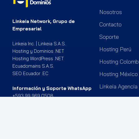
Nosotros
Linkeia Network, Grupo de
Contacto
Empresarial
Soporte
Linkeia Inc. | Linkeia S.A.S.
Hosting Perú
Hosting y Dominios .NET
Hosting WordPress .NET
Hosting Colomb
Ecuadomains S.A.S.
SEO Ecuador .EC
Hosting México
Linkeia Agencia
Información y Soporte WhatsApp
+593 99 969 0508
Teléfonos -Solo Llamadas-
+593 99 406 7323
+593 99 353 5515