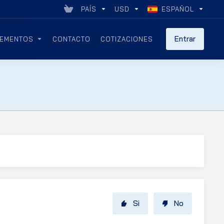
PAÍS
USD
ESPAÑOL
Entrar
EMENTOS
CONTACTO
COTIZACIONES
Si
No