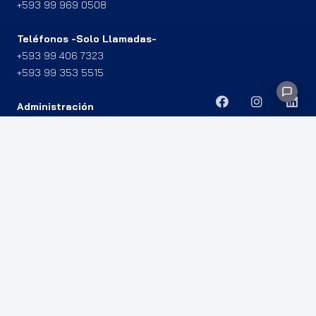
+593 99 969 0508
Teléfonos -Solo Llamadas-
+593 99 406 7323
+593 99 353 5515
Administración
+593 99 321 6670
+593 98 974 5947
Miami: 8960 NW 8TH ST APT 514, 33172.
Gye: Av. Agustín Freire y R. B. Nazúr