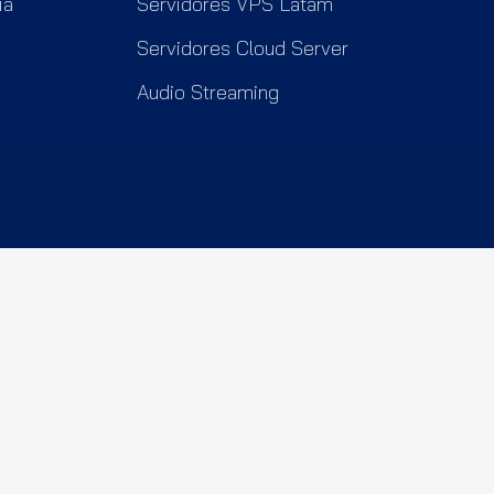
ia
Servidores VPS Latam
Servidores Cloud Server
Audio Streaming