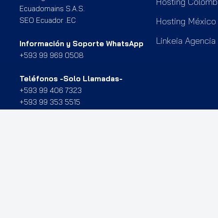
Hosting Colomb
Ecuadomains S.A.S.
SEO Ecuador .EC
Hosting México
Linkeia Agencia
Información y Soporte WhatsApp
+593 99 969 0508
Teléfonos -Solo Llamadas-
+593 99 406 7323
+593 99 353 5515
Administración
+593 99 321 6670
+593 98 974 5947
Miami: 8960 NW 8TH ST APT 514, 33172.
Gye: Av. Agustín Freire y R. B. Nazúr