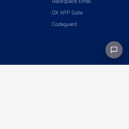
Rackspace Email
OX APP Suite
Codeguard