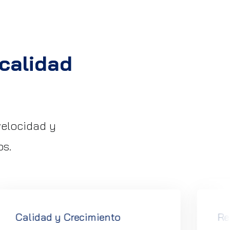
calidad
velocidad y
os.
Calidad y Crecimiento
Re