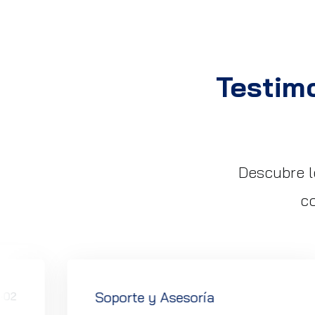
Testim
Descubre l
co
Soporte y Asesoría
-02